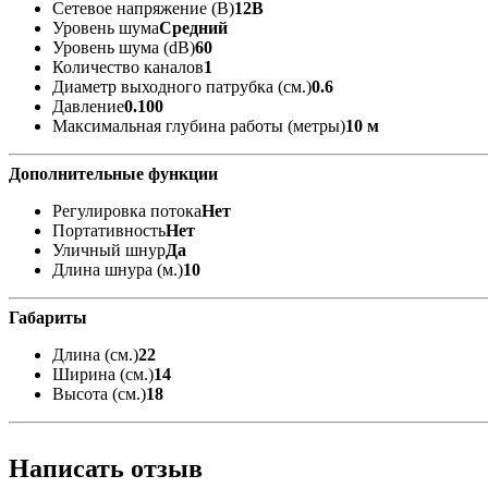
Сетевое напряжение (В)
12В
Уровень шума
Средний
Уровень шума (dB)
60
Количество каналов
1
Диаметр выходного патрубка (см.)
0.6
Давление
0.100
Максимальная глубина работы (метры)
10 м
Дополнительные функции
Регулировка потока
Нет
Портативность
Нет
Уличный шнур
Да
Длина шнура (м.)
10
Габариты
Длина (см.)
22
Ширина (см.)
14
Высота (см.)
18
Написать отзыв