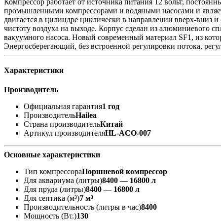
Компрессор работает от источника питания 12 вольт, постоянны
промышленными компрессорами и водяными насосами и являет
двигается в цилиндре циклически в направлении вверх-вниз и 
чистоту воздуха на выходе. Корпус сделан из алюминиевого сп
вакуумного насоса. Новый современный материал SF1, из кот
Энергосберегающий, без встроенной регулировки потока, регул
Характеристики
Производитель
Официальная гарантия
1 год
Производитель
Hailea
Страна производитель
Китай
Артикул производителя
HL-ACO-007
Основные характеристики
Тип компрессора
Поршневой компрессор
Для аквариума (литры)
8400 — 16800 л
Для пруда (литры)
8400 — 16800 л
Для септика (м³)
7 м³
Производительность (литры в час)
8400
Мощность (Вт.)
130