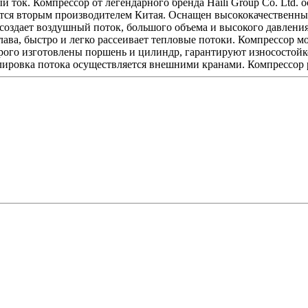
й ток. Компрессор от легендарного бренда Haili Group Co. Ltd.
ся вторым производителем Китая. Оснащен высококачественны
создает воздушный поток, большого объема и высокого давления
лава, быстро и легко рассеивает тепловые потоки. Компрессор м
орого изготовлены поршень и цилиндр, гарантируют износостойк
ировка потока осуществляется внешними кранами. Компрессор ра